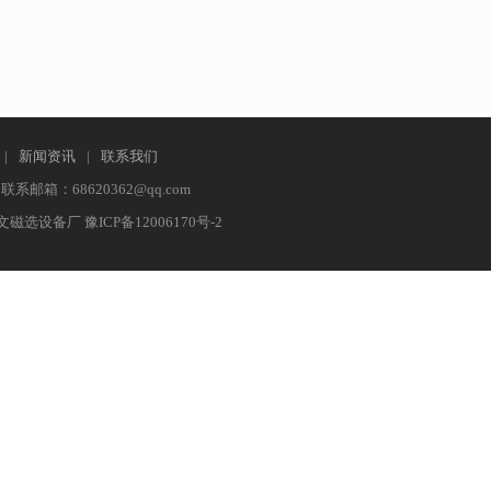
|
新闻资讯
|
联系我们
系邮箱：68620362@qq.com
：焦作众文磁选设备厂 豫ICP备12006170号-2