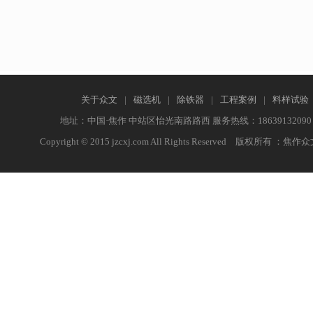
关于众文
|
磁选机
|
除铁器
|
工程案例
|
料样试验
地址：中国·焦作 中站区怡光南路路西 服务热线：18639132090 联
Copyright © 2015 jzcxj.com All Rights Reserved 版权所有 